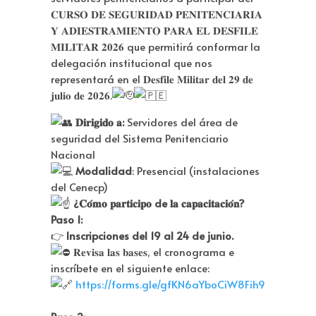
𝐂𝐔𝐑𝐒𝐎 𝐃𝐄 𝐒𝐄𝐆𝐔𝐑𝐈𝐃𝐀𝐃 𝐏𝐄𝐍𝐈𝐓𝐄𝐍𝐂𝐈𝐀𝐑𝐈𝐀
𝐘 𝐀𝐃𝐈𝐄𝐒𝐓𝐑𝐀𝐌𝐈𝐄𝐍𝐓𝐎 𝐏𝐀𝐑𝐀 𝐄𝐋 𝐃𝐄𝐒𝐅𝐈𝐋𝐄
𝐌𝐈𝐋𝐈𝐓𝐀𝐑 𝟐𝟎𝟐𝟔
que permitirá conformar la
delegación institucional que nos
representará en el 𝐃𝐞𝐬𝐟𝐢𝐥𝐞 𝐌𝐢𝐥𝐢𝐭𝐚𝐫 𝐝𝐞𝐥 𝟐𝟗 𝐝𝐞
𝐣𝐮𝐥𝐢𝐨 𝐝𝐞 𝟐𝟎𝟐𝟔.
𝐃𝐢𝐫𝐢𝐠𝐢𝐝𝐨 𝐚:
Servidores del área de
seguridad del Sistema Penitenciario
Nacional
Modalidad
: Presencial (instalaciones
del Cenecp)
¿𝐂𝐨́𝐦𝐨 𝐩𝐚𝐫𝐭𝐢𝐜𝐢𝐩𝐨 de 𝐥𝐚 𝐜𝐚𝐩𝐚𝐜𝐢𝐭𝐚𝐜𝐢𝐨́𝐧?
Paso 1:
👉
Inscripciones del 19 al 24 de junio.
𝐑𝐞𝐯𝐢𝐬𝐚 𝐥𝐚𝐬 𝐛𝐚𝐬𝐞𝐬, el cronograma e
inscríbete en el siguiente enlace:
https://forms.gle/gfKN6aYboCiW8Fih9