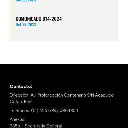
COMUNICADO 014-2024
Oct 26, 2023
Contacto:
Dirección: Av. Prolongación Centenario S/N Acapulco,
Callao, Perú.
Teléfonos: (01) 4261578 / 6804300
Anexos:
3656 – Secretaría General