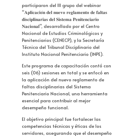
participaron del III grupo del webinar
“𝐀𝐩𝐥𝐢𝐜𝐚𝐜𝐢𝐨́𝐧 𝐝𝐞𝐥 𝐧𝐮𝐞𝐯𝐨 𝐫𝐞𝐠𝐥𝐚𝐦𝐞𝐧𝐭𝐨 𝐝𝐞 𝐟𝐚𝐥𝐭𝐚𝐬
𝐝𝐢𝐬𝐜𝐢𝐩𝐥𝐢𝐧𝐚𝐫𝐢𝐚𝐬 𝐝𝐞𝐥 𝐒𝐢𝐬𝐭𝐞𝐦𝐚 𝐏𝐞𝐧𝐢𝐭𝐞𝐧𝐜𝐢𝐚𝐫𝐢𝐨
𝐍𝐚𝐜𝐢𝐨𝐧𝐚𝐥”, desarrollado por el Centro
Nacional de Estudios Criminológicos y
Penitenciarios (CENECP), y la Secretaría
Técnica del Tribunal Disciplinario del
Instituto Nacional Penitenciario (INPE).
Este programa de capacitación contó con
seis (06) sesiones en total y se enfocó en
la aplicación del nuevo reglamento de
faltas disciplinarias del Sistema
Penitenciario Nacional, una herramienta
esencial para contribuir al mejor
desempeño funcional.
El objetivo principal fue fortalecer las
competencias técnicas y éticas de los
servidores, asegurando que el desempeño