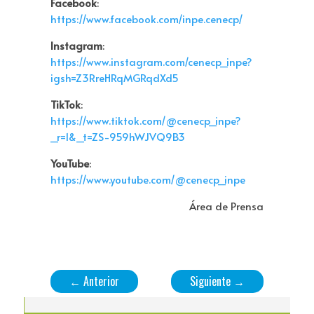
Facebook
:
https://www.facebook.com/inpe.cenecp/
Instagram
:
https://www.instagram.com/cenecp_inpe?
igsh=Z3RreHRqMGRqdXd5
TikTok
:
https://www.tiktok.com/@cenecp_inpe?
_r=1&_t=ZS-959hWJVQ9B3
YouTube
:
https://www.youtube.com/@cenecp_inpe
Área de Prensa
←
Anterior
Siguiente
→