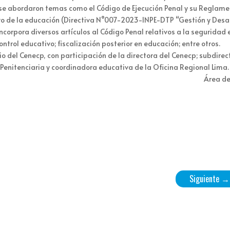
se abordaron temas como el Código de Ejecución Penal y su Reglame
o de la educación (Directiva N°007-2023-INPE-DTP “Gestión y Desar
ncorpora diversos artículos al Código Penal relativos a la seguridad 
ntrol educativo; fiscalización posterior en educación; entre otros.
io del Cenecp, con participación de la directora del Cenecp; subdirec
 Penitenciaria y coordinadora educativa de la Oficina Regional Lima.
Área de
Siguiente
→